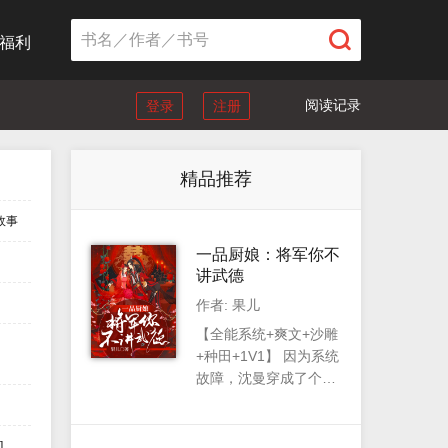
福利
阅读记录
登录
注册
精品推荐
故事
一品厨娘：将军你不
讲武德
作者: 果儿
【全能系统+爽文+沙雕
+种田+1V1】 因为系统
故障，沈曼穿成了个嘴
毒又讨嫌的胖妞，还带
个四岁的娃。 一上来，
恶嫂嫂就要卖她的
]