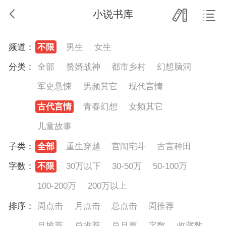
小说书库
频道：
不限
男生
女生
分类：
全部
赘婿战神
都市乡村
幻想脑洞
军史悬悚
男频其它
现代言情
古代言情
青春幻想
女频其它
儿童故事
子类：
全部
重生穿越
宫闱宅斗
古言种田
字数：
不限
30万以下
30-50万
50-100万
100-200万
200万以上
排序：
周点击
月点击
总点击
周推荐
月推荐
总推荐
总月票
字数
收藏数