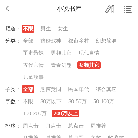
小说书库
频道：
不限
男生
女生
分类：
全部
赘婿战神
都市乡村
幻想脑洞
军史悬悚
男频其它
现代言情
古代言情
青春幻想
女频其它
儿童故事
子类：
全部
悬悚竞同
民国年代
综合其它
字数：
不限
30万以下
30-50万
50-100万
100-200万
200万以上
排序：
周点击
月点击
总点击
周推荐
月推荐
总推荐
总月票
字数
收藏数