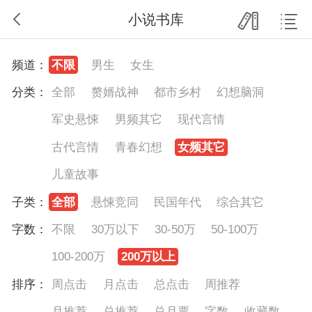
小说书库
频道：
不限
男生
女生
分类：
全部
赘婿战神
都市乡村
幻想脑洞
军史悬悚
男频其它
现代言情
古代言情
青春幻想
女频其它
儿童故事
子类：
全部
悬悚竞同
民国年代
综合其它
字数：
不限
30万以下
30-50万
50-100万
100-200万
200万以上
排序：
周点击
月点击
总点击
周推荐
月推荐
总推荐
总月票
字数
收藏数