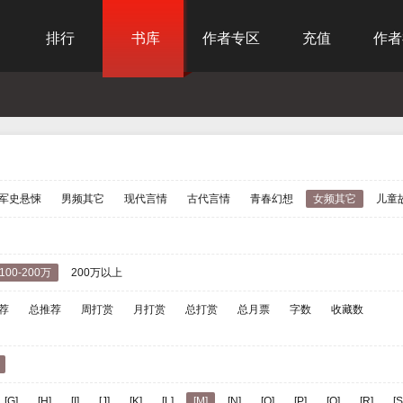
排行
书库
作者专区
充值
作者
军史悬悚
男频其它
现代言情
古代言情
青春幻想
女频其它
儿童
100-200万
200万以上
荐
总推荐
周打赏
月打赏
总打赏
总月票
字数
收藏数
[G]
[H]
[I]
[J]
[K]
[L]
[M]
[N]
[O]
[P]
[Q]
[R]
[S