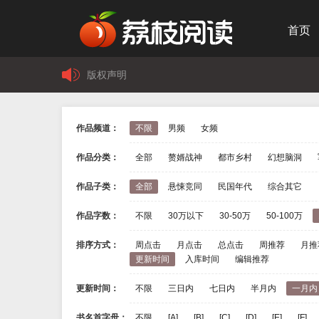
首页
版权声明
用户注册协议
招聘公告
作品频道：
不限
男频
女频
联系我们
作品分类：
全部
赘婿战神
都市乡村
幻想脑洞
关于我们
作品子类：
全部
悬悚竞同
民国年代
综合其它
作品字数：
不限
30万以下
30-50万
50-100万
排序方式：
周点击
月点击
总点击
周推荐
月推
更新时间
入库时间
编辑推荐
更新时间：
不限
三日内
七日内
半月内
一月内
书名首字母：
不限
[A]
[B]
[C]
[D]
[E]
[F]