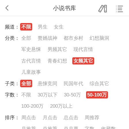
小说书库
频道：
不限
男生
女生
分类：
全部
赘婿战神
都市乡村
幻想脑洞
军史悬悚
男频其它
现代言情
古代言情
青春幻想
女频其它
儿童故事
子类：
全部
悬悚竞同
民国年代
综合其它
字数：
不限
30万以下
30-50万
50-100万
100-200万
200万以上
排序：
周点击
月点击
总点击
周推荐
月推荐
总推荐
总月票
字数
收藏数