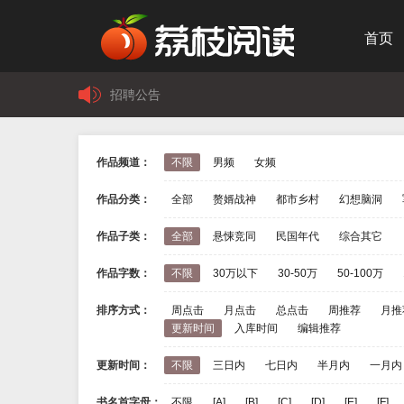
首页
招聘公告
联系我们
关于我们
作品频道：
不限
男频
女频
版权声明
作品分类：
全部
赘婿战神
都市乡村
幻想脑洞
用户注册协议
作品子类：
全部
悬悚竞同
民国年代
综合其它
作品字数：
不限
30万以下
30-50万
50-100万
排序方式：
周点击
月点击
总点击
周推荐
月推
更新时间
入库时间
编辑推荐
更新时间：
不限
三日内
七日内
半月内
一月内
书名首字母：
不限
[A]
[B]
[C]
[D]
[E]
[F]