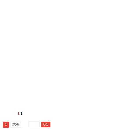
1
/1
1
末页
GO