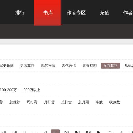
排行
书库
作者专区
充值
作者
军史悬悚
男频其它
现代言情
古代言情
青春幻想
女频其它
儿童
100-200万
200万以上
荐
总推荐
周打赏
月打赏
总打赏
总月票
字数
收藏数
[G]
[H]
[I]
[J]
[K]
[L]
[M]
[N]
[O]
[P]
[Q]
[R]
[S