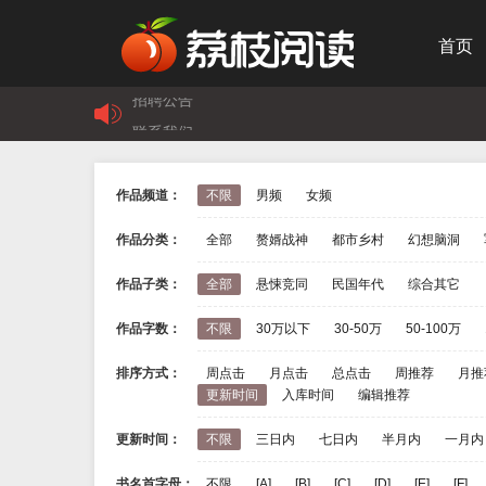
首页
招聘公告
联系我们
关于我们
版权声明
作品频道：
不限
男频
女频
用户注册协议
作品分类：
全部
赘婿战神
都市乡村
幻想脑洞
作品子类：
全部
悬悚竞同
民国年代
综合其它
作品字数：
不限
30万以下
30-50万
50-100万
排序方式：
周点击
月点击
总点击
周推荐
月推
更新时间
入库时间
编辑推荐
更新时间：
不限
三日内
七日内
半月内
一月内
书名首字母：
不限
[A]
[B]
[C]
[D]
[E]
[F]