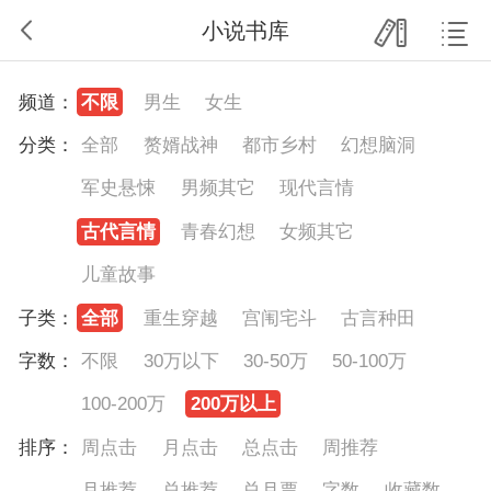
小说书库
频道：
不限
男生
女生
分类：
全部
赘婿战神
都市乡村
幻想脑洞
军史悬悚
男频其它
现代言情
古代言情
青春幻想
女频其它
儿童故事
子类：
全部
重生穿越
宫闱宅斗
古言种田
字数：
不限
30万以下
30-50万
50-100万
100-200万
200万以上
排序：
周点击
月点击
总点击
周推荐
月推荐
总推荐
总月票
字数
收藏数