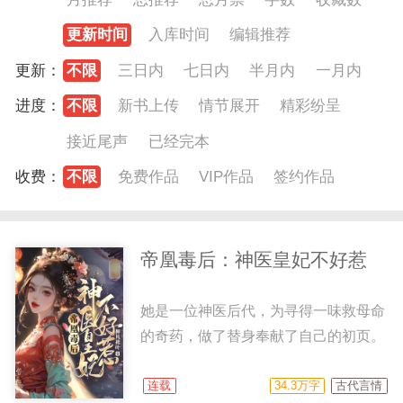
更新时间
入库时间
编辑推荐
更新：
不限
三日内
七日内
半月内
一月内
进度：
不限
新书上传
情节展开
精彩纷呈
接近尾声
已经完本
收费：
不限
免费作品
VIP作品
签约作品
帝凰毒后：神医皇妃不好惹
她是一位神医后代，为寻得一味救母命
的奇药，做了替身奉献了自己的初页。
他是一个王爷，有着雄霸天下的野心，
但却是个loser。 在那一页疯狂过后，
连载
34.3万字
古代言情