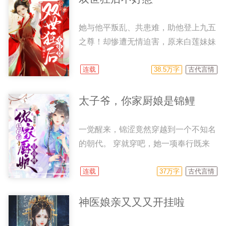
出来。 呵，那些陷害她的人，夏萱一
个也不会放过！ 不过，面前的这个男
她与他平叛乱、共患难，助他登上九五
人又是谁？ 不光死追着她不放，还要
之尊！却惨遭无情迫害，原来白莲妹妹
当小团子的爹爹！ “女人，你别想再从
早就与他暗中勾结。 孩儿惨死腹中，
我的手心里离开！”
外祖一家为了她倒在血泊里，数十万将
连载
38.5万字
古代言情
士因她被坑杀！ 夺子杀亲之仇，不共
戴天。重活一世，且看她如何智斗白莲
太子爷，你家厨娘是锦鲤
花，戏耍负心人，站在至高云巅！
一觉醒来，锦涩竟然穿越到一个不知名
的朝代。 穿就穿吧，她一项奉行既来
之则安之，可自己是不是太惨了点？
没身份，没地位，是从乱葬岗爬出来的
连载
37万字
古代言情
小孤儿！ 这日子什么时候能到头
啊？！ 苦兮兮的锦涩当了个小厨娘，
神医娘亲又又又开挂啦
谁知意外惹到了当朝王爷。 此后，某