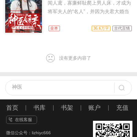
王爷整天黏着她，还说她是条好运锦
闻人鸢，寡廉鲜耻爬上男人床，才成为
鲤？
将军夫人的“名人”，并因为夫君大婚当
日出征，守寡三年后成功克死夫君被广
传“笑谈”。 但是没想到，这个京都笑话
全本
36.6万字
古代言情
再次出现在人前，别有用心的肖小不管
男女一律横扫，太子妃肆无忌惮也踩在
脚下，一手传世医术揽尽当代才俊爱
没有更多内容了
慕，但慕家上下都把她当生怕被抢走的
宝，而传闻中已经被“克死”的军中之
神，慕梓黔，更是娘子看我，娘子亲
亲，日夜“阴魂不散”！
首页
书库
书架
账户
充值
在线客服
微信公众号：lizhiyc666