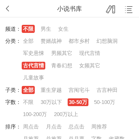
小说书库
频道：
不限
男生
女生
分类：
全部
赘婿战神
都市乡村
幻想脑洞
军史悬悚
男频其它
现代言情
古代言情
青春幻想
女频其它
儿童故事
子类：
全部
重生穿越
宫闱宅斗
古言种田
字数：
不限
30万以下
30-50万
50-100万
100-200万
200万以上
排序：
周点击
月点击
总点击
周推荐
月推荐
总推荐
总月票
字数
收藏数