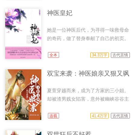
他兴味盎然地在她身上留下了一生不可
抹灭的痕迹，却不知道那淡淡的药香气
神医皇妃
悄然沁入他的心里，让他为之痴迷…
她是一位神医后代，为寻得一味救母命
的奇药，做了替身奉献了自己的初页。
他是一个王爷，有着雄霸天下的野心，
但却是个loser。 在那一页疯狂过后，
全本
34.3万字
古代言情
他兴味盎然地在她身上留下了一生不可
抹灭的痕迹，却不知道那淡淡的药香气
双宝来袭：神医娘亲又狠又飒
悄然沁入他的心里，让他为之痴迷…
夏萱穿越而来，成为了方家的三小姐。
却被渣男贱女陷害，意外被幽峡谷谷主
救下，成为了衣钵传人。 “欺负娘亲的
都是坏人！”一旁的小团子耀武扬威要
连载
41.4万字
古代言情
帮夏萱出气。 “我有妹妹了吗？”这时，
和小团子有着同样胎记的小娃娃也冒了
双世狂后不好惹