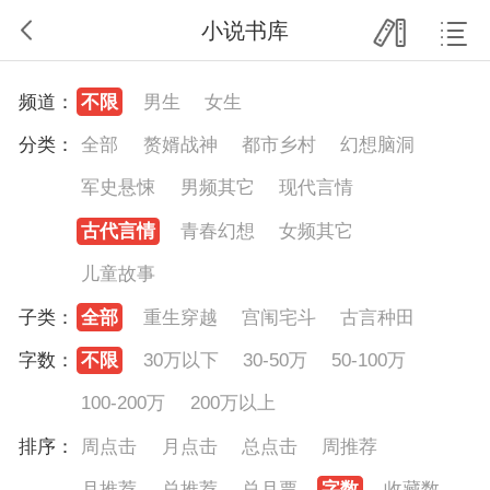
小说书库
频道：
不限
男生
女生
分类：
全部
赘婿战神
都市乡村
幻想脑洞
军史悬悚
男频其它
现代言情
古代言情
青春幻想
女频其它
儿童故事
子类：
全部
重生穿越
宫闱宅斗
古言种田
字数：
不限
30万以下
30-50万
50-100万
100-200万
200万以上
排序：
周点击
月点击
总点击
周推荐
月推荐
总推荐
总月票
字数
收藏数