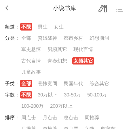
小说书库
频道：
不限
男生
女生
分类：
全部
赘婿战神
都市乡村
幻想脑洞
军史悬悚
男频其它
现代言情
古代言情
青春幻想
女频其它
儿童故事
子类：
全部
悬悚竞同
民国年代
综合其它
字数：
不限
30万以下
30-50万
50-100万
100-200万
200万以上
排序：
周点击
月点击
总点击
周推荐
月推荐
总推荐
总月票
字数
收藏数