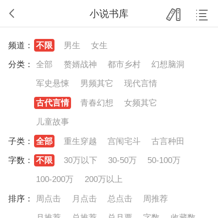
小说书库
频道：
不限
男生
女生
分类：
全部
赘婿战神
都市乡村
幻想脑洞
军史悬悚
男频其它
现代言情
古代言情
青春幻想
女频其它
儿童故事
子类：
全部
重生穿越
宫闱宅斗
古言种田
字数：
不限
30万以下
30-50万
50-100万
100-200万
200万以上
排序：
周点击
月点击
总点击
周推荐
月推荐
总推荐
总月票
字数
收藏数