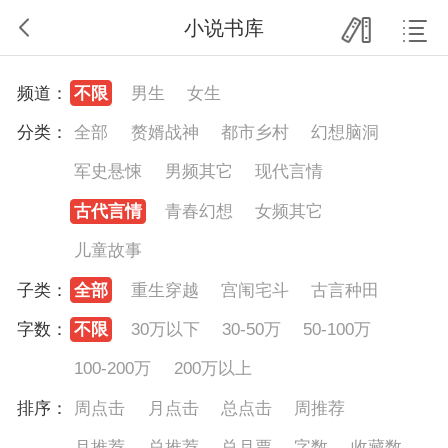
小说书库
频道：
不限
男生
女生
分类：
全部
赘婿战神
都市乡村
幻想脑洞
军史悬悚
男频其它
现代言情
古代言情
青春幻想
女频其它
儿童故事
子类：
全部
重生穿越
宫闱宅斗
古言种田
字数：
不限
30万以下
30-50万
50-100万
100-200万
200万以上
排序：
周点击
月点击
总点击
周推荐
月推荐
总推荐
总月票
字数
收藏数