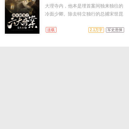
大理寺内，他本是埋首案间独来独往的
冷面少卿。除去特立独行的总捕宋世昆
外，唯有诗词卷宗与之为伴。 然而荆
湖杀人祭鬼彻底引爆东西两府的夺嫡之
连载
2.1万字
军史悬悚
争，面对咄咄逼人的恩平郡王及权相秦
桧，普安郡王赵瑷一党领袖史浩不得已
启用一枚暗藏多年的伏子—— 于是他
正在加载更多
整理行装，代师启程，在漫天星辉中踏
上了查案的路途。 前方，夜色笼罩，
无数的阴谋和真相在黑暗中浮浮沉沉；
身后，寒光闪烁，掩藏在临安盛世下的
是一片森然杀机。 杀人祭鬼、盂兰诅
咒、血字试卷…… 一件件奇案在他手
首页
书库
书架
账户
充值
中真相大白，然而他却丝毫不敢松懈。
在线客服
因为他知道—— ...
微信公众号：lizhiyc666