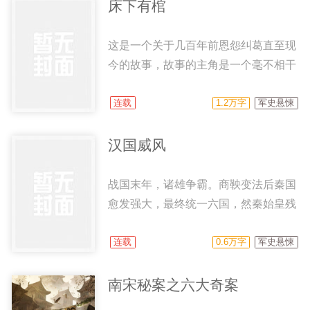
常的意外，到底一切是上天注定，还是
床下有棺
有鬼安排，到无法说得清楚了……
这是一个关于几百年前恩怨纠葛直至现
今的故事，故事的主角是一个毫不相干
的人，但他却莫名其妙被卷入了各种诡
秘事件，究竟是今世注定还是冥冥之中
连载
1.2万字
军史悬悚
自由天定？棺材中躺着的红衣女子究竟
是谁，她到底与皇室秘闻有什么关
汉国威风
系......
战国末年，诸雄争霸。商鞅变法后秦国
愈发强大，最终统一六国，然秦始皇残
暴，天下苦秦久矣。公元前256年冬月
24，一声婴儿的啼哭，似乎就是秦国灭
连载
0.6万字
军史悬悚
亡的征兆...... 楚汉相争，汉朝如何取
胜。 刘邦与项羽横空出世，共创历史
南宋秘案之六大奇案
传奇。