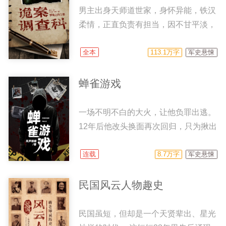
男主出身天师道世家，身怀异能，铁汉
柔情，正直负责有担当，因不甘平淡，
加入警队创建诡案调查科，期间诡案层
出不穷，试看硬汉神探和诡案调查科如
全本
113.1万字
军史悬悚
何屡破诡案……
蝉雀游戏
一场不明不白的大火，让他负罪出逃。
12年后他改头换面再次回归，只为揪出
那个那个藏在背后的“鬼”。不料回国第
一天就命犯桃花，童年时曾救助过自己
连载
8.7万字
军史悬悚
的小女孩已成长为一代警花，而且还对
他一见钟情。这让他着实有些错愕不
民国风云人物趣史
已！不管这是缘分还是阴谋，他都要奉
陪到你…
民国虽短，但却是一个天贤辈出、星光