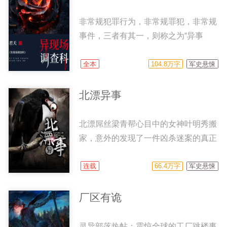
非常规犯罪行为，非常规罪犯，非常规
事件，三者有其一，则称之为“异事
件”现场。 1981年，为了整合世界
各地的力量共同对付愈演愈烈的异能者
全本
104.8万字
军史悬悚
犯罪，国际刑警组织在伦敦成立了一个
叫“异现场调查科”的特殊机构。英文名
北漂异事
称为“ECIS”。 1993年，异现场调
查科独立出国际刑警组织。虽然总部仍
北漂屌丝梁青帮心目中的女神叶明秀搬
在雾都伦敦，工作重心则逐渐东移至亚
家，意外的发现了一件凶杀迷案的真正
洲。 如今世界各地的分部共有31
凶手，平淡的生活从此发生了彻底改
个。由于“异现场调查科”这个名字过于
变，离奇诡异的事件接踵而至……
连载
66.4万字
军史悬悚
显眼，在中国为了更好的与民间机构进
行交流，将名字简化为“犯罪E科”。
厂区有诡
灵异部落热帖：震惊全球的工厂跳楼事