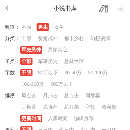
小说书库
频道：
不限
男生
女生
分类：
全部
赘婿战神
都市乡村
幻想脑洞
军史悬悚
男频其它
子类：
全部
军事历史
悬疑惊悚
字数：
不限
30万以下
30-50万
50-100万
100-200万
200万以上
排序：
周点击
月点击
总点击
周推荐
月推荐
总推荐
总月票
字数
收藏数
更新时间
入库时间
编辑推荐
更新：
不限
三日内
七日内
半月内
一月内