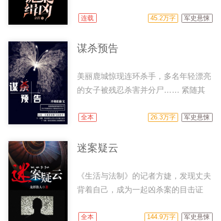
都被我赶尽杀绝了，我还得罪了谁？我
碎尸案，还有7.12山村连环杀人案……
不由得想起了一年前……
然而再怎么复杂诡异的案件，行凶者无
连载
45.2万字
军史悬悚
疑是人，但是后来我们局里接到的一桩
大案，却颠覆了我以往的认知。 那桩
谋杀预告
案子的凶手，竟不是活人。
美丽鹿城惊现连环杀手，多名年轻漂亮
的女子被残忍杀害并分尸…… 紧随其
后，凶手分别将尸体的残肢抛弃在不同
地点，还在抛尸现场用红油漆精心绘制
全本
26.3万字
军史悬悚
出一副蝴蝶型边框，留下一波又一波的
抛尸“预告”谜面，向警方发出了丧心病
迷案疑云
狂的挑衅—— 刑警队长叶冲携助手白
香兰迅速介入调查，并很快锁定几名嫌
《生活与法制》的记者方婕，发现丈夫
疑人：有盗窃与猥亵前科的黑车司机、
背着自己，成为一起凶杀案的目击证
死者生前的狂热追求者、略带神经质的
人。方婕凭着职业的敏锐，追查到丈夫
悬疑作家、疯狂敛财的投机商人……可
竟与另几个不相干的男人串联起来做伪
全本
144.9万字
军史悬悚