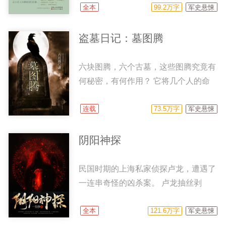
间的爱情又会有怎样的结果？让我们拭
才绝艳，有才有貌，有情有义，潘安的
全本
99.2万字
军史悬悚
目以待！
前半生纯真热烈，爱妻护民，是一个完
美的典范。然而他的后半生，却为什么
盗墓日记：墓图腾
成了人们口中趋炎附势的小人？为什么
从人人爱慕变成了人人喊杀？ 魅惑人
六块图腾，六个古墓，这些图腾究竟有
心的美男； 情深意重的才子； 腹黑阴
何秘密，有何作用？ 它将几个人的命
郁的谋士； 翻云覆雨的奸臣…… 究竟
运紧紧相连，那它将牵出一段如何诡异
哪一个才是他的真面目？ 而他周围的
的故事呢？
连载
73.5万字
军史悬悚
男男女女，又是如何演绎出一朝魏晋风
流？ 埋藏在史书中的真相又是什么
阴阳神探
呢？【幻想工场授权，正版阅读】
民国时期的上海私家侦探卢龙，遭遇了
一连串奇怪的凶杀案。 卢龙抽丝剥
茧，慢慢的找到了其中的根源，竟然和
阴间有着莫大的关系。 卢龙和他的朋
全本
121.6万字
军史悬悚
友旺堆，欧阳珊珊，矛九叔，马铃儿，