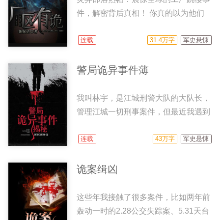
件，解密背后真相！ 你真的以为他们
仅仅是因为工作压力大，精神上备受煎
熬而自杀的？你真的以为他们是因为感
连载
31.4万字
军史悬悚
情纠葛而自杀的？ 我是在这个暑假进
入这个工厂实习的，接下来我将用我的
警局诡异事件薄
实际经历，揭秘工厂跳楼背后的真相！
或许看到最后，你会明白，工厂跳楼不
我叫林宇，是江城刑警大队的大队长，
是完全自杀，而是因为……厂区有诡！
管理江城一切刑事案件，但最近我遇到
了一件奇怪的案子——连环刻字死人
案。每名死者都像是见到了什么可怕的
连载
43万字
军史悬悚
事情似的，被吓死了？他们的身体背后
刻着我从前的名字，从此之外，别无异
诡案缉凶
样。更重要的是，他们是阴年阴月阴日
出生的人…… 这些年中，我破了不少
这些年我接触了很多案件，比如两年前
惊天案子，也得罪了不少人，但那些人
轰动一时的2.28公交失踪案、5.31天台