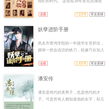
灿烂的时代。 这短短38年里先后涌现
出数以百计的军阀枭雄、伟人将领、傀
儡间谍、刺客悍将、文艺大师、江湖大
连载
7.2万字
军史悬悚
佬等青史留名的风云人物。他们如群星
一般照亮了民国的天空，为我们留下了
妖孽进阶手册
一个又一个神秘而又有趣的故事……
风名市青鸿学院的一年级学生哥舒信，
拥有一把会说话的铁刀，机缘巧合加入
了东城精英办案组，成为了东城府衙昌
龄营第五队的一名游骑，此后不断卷入
连载
1.3万字
军史悬悚
各种谜案之中…… 新学期来临，
少年刀客哥舒信和风名王家的女继承人
潘安传
王乐冉，以及血族美少女端木可乐组成
的办案小组也将迎来全新的挑战。
潘安是绝代的美男子，也是绝代的才
哥舒信能否突破重重关卡，进阶成
子。可是所有人都知道他的名字，却几
为“刀君”的第四代传人？他和王乐冉之
乎无人知晓他的故事。 掷果盈车，惊