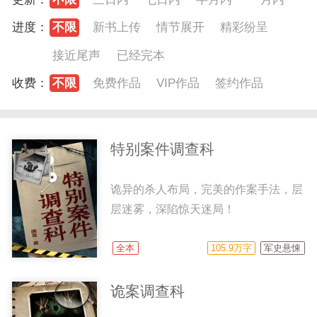
进度：
不限
新书上传
情节展开
精彩纷呈
接近尾声
已经完本
收费：
不限
免费作品
VIP作品
签约作品
特别案件调查科
诡异的杀人布局，完美的作案手法，层
层迷雾，深陷惊天迷局！
全本
105.9万字
军史悬悚
诡案调查科