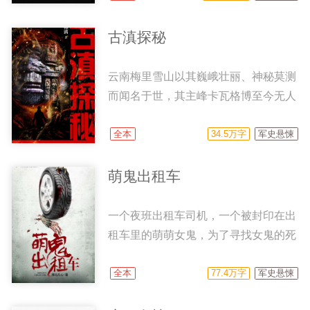
随着调查的深入，他们的嫌疑又被逐一
证，欲置本省的美女富豪于死地。 细
排除，令案情的侦破屡屡陷入死胡同。
心的方婕为探求众人做伪证的目的，四
古滇探秘
紧接着，叶冲通过恶魔的留言，绘制出
处走访调查，收集线索，经过缜密推
一副代表其作案路线...
断，终于拨开层层迷雾找到真相，从而
云南梅里雪山以其巍峨壮丽、神秘莫测
揭开一起沉寂了十六年的凶案……
而闻名于世，其主峰卡瓦格博至今无人
成功登顶，是中国最危险也最美丽的处
nv峰，每年都吸引着国内外登山队对其
全本
34.5万字
军史悬悚
发起挑战。 热爱冒险的某陆航大队退
役飞行员庄峤，前往雪山腹地凭吊亡友
萌鬼出租车
时，意外得到一件稀世之物古水晶“牛
虎铜案”青铜器，并发现一支国外登山
一个夜班出租车司机，一个被封印在出
队匿藏的羊皮古卷，就此掀开了二千多
租车里的萌萌女鬼，为了寻找女鬼的死
年前在中国历史上突然消失的古滇国神
因，可以让她转世投胎，出租车司机也
秘面纱……
被卷入了一个深远的阴谋当中，一层一
全本
77.4万字
军史悬悚
层的剥丝抽茧，最后的原因竟然让人非