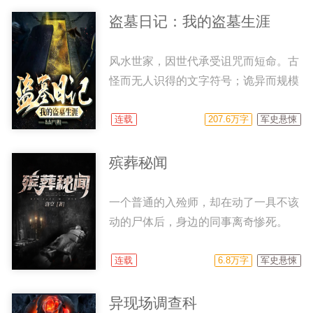
几个人穿越阴阳界，魔界终于找到始作
盗墓日记：我的盗墓生涯
俑者，并且和他展开了艰苦的斗争……
风水世家，因世代承受诅咒而短命。古
怪而无人识得的文字符号；诡异而规模
庞大的古墓；古老的蜡尸炮制之法；凶
残而野蛮的守墓者；令人难以置信的万
连载
207.6万字
军史悬悚
人殉葬坑…… 古墓的背后究竟隐藏着
什么秘密？让我们拭目以待！
殡葬秘闻
一个普通的入殓师，却在动了一具不该
动的尸体后，身边的同事离奇惨死。
被迫带着骨灰，到底谁才是可以相信的
人？ 不知不觉的，卷入了一个巨大的
连载
6.8万字
军史悬悚
谜团之中，最后觉醒了超强的能力。
原来，是天选之人！
异现场调查科