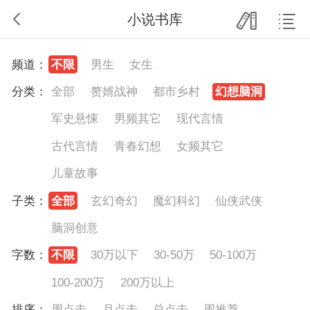
小说书库
频道：
不限
男生
女生
分类：
全部
赘婿战神
都市乡村
幻想脑洞
军史悬悚
男频其它
现代言情
古代言情
青春幻想
女频其它
儿童故事
子类：
全部
玄幻奇幻
魔幻科幻
仙侠武侠
脑洞创意
字数：
不限
30万以下
30-50万
50-100万
100-200万
200万以上
排序：
周点击
月点击
总点击
周推荐