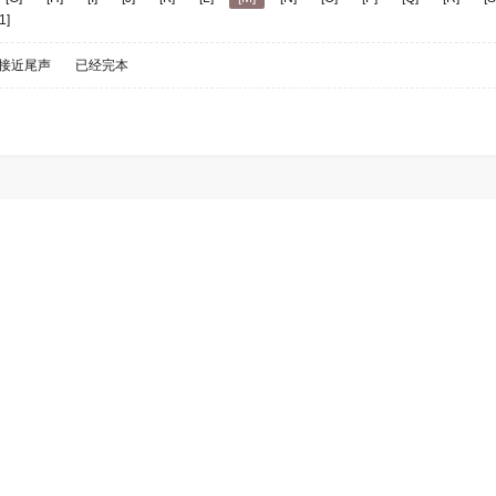
[1]
接近尾声
已经完本