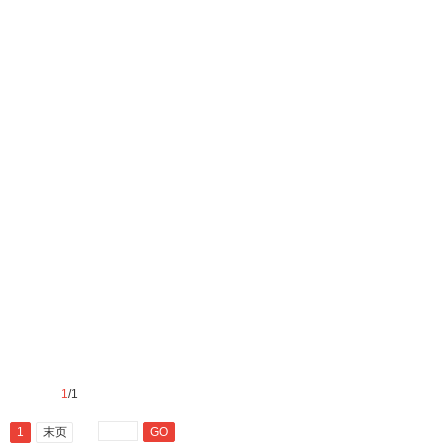
1
/1
1
末页
GO