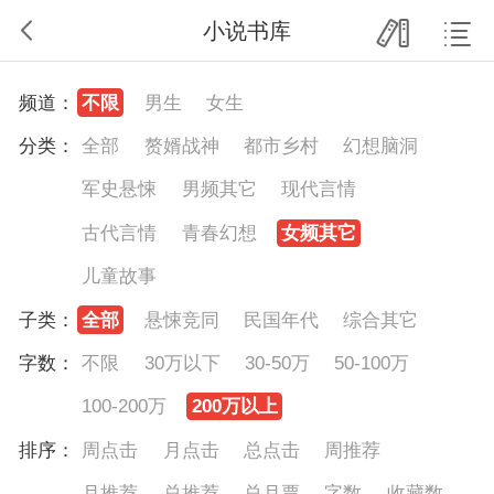
小说书库
频道：
不限
男生
女生
分类：
全部
赘婿战神
都市乡村
幻想脑洞
军史悬悚
男频其它
现代言情
古代言情
青春幻想
女频其它
儿童故事
子类：
全部
悬悚竞同
民国年代
综合其它
字数：
不限
30万以下
30-50万
50-100万
100-200万
200万以上
排序：
周点击
月点击
总点击
周推荐
月推荐
总推荐
总月票
字数
收藏数