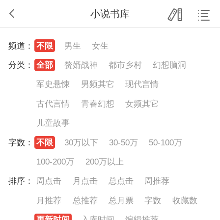
小说书库
频道：
不限
男生
女生
分类：
全部
赘婿战神
都市乡村
幻想脑洞
军史悬悚
男频其它
现代言情
古代言情
青春幻想
女频其它
儿童故事
字数：
不限
30万以下
30-50万
50-100万
100-200万
200万以上
排序：
周点击
月点击
总点击
周推荐
月推荐
总推荐
总月票
字数
收藏数
更新时间
入库时间
编辑推荐