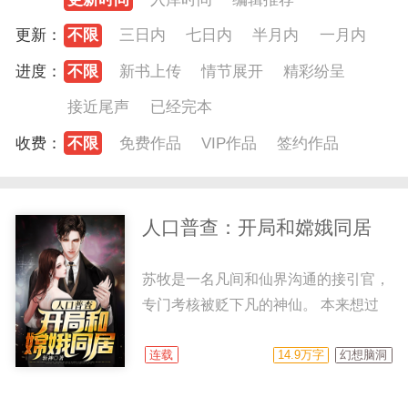
更新：
不限
三日内
七日内
半月内
一月内
进度：
不限
新书上传
情节展开
精彩纷呈
接近尾声
已经完本
收费：
不限
免费作品
VIP作品
签约作品
人口普查：开局和嫦娥同居
苏牧是一名凡间和仙界沟通的接引官，
专门考核被贬下凡的神仙。 本来想过
着低调的大佬生活。 没想到，却遇到
了人口普查，采访者居然是大学时的校
连载
14.9万字
幻想脑洞
花。 而且，竟然撞到了苏牧和嫦娥仙
子的同居！ 于是苏牧大佬的身份终究