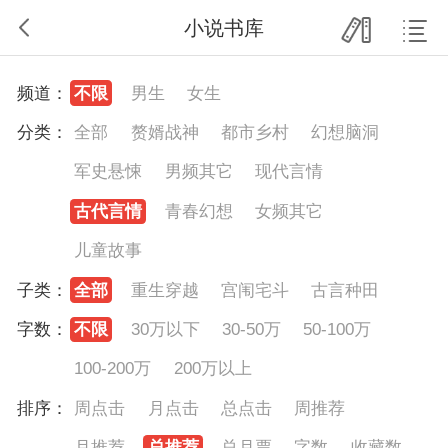
小说书库
频道：
不限
男生
女生
分类：
全部
赘婿战神
都市乡村
幻想脑洞
军史悬悚
男频其它
现代言情
古代言情
青春幻想
女频其它
儿童故事
子类：
全部
重生穿越
宫闱宅斗
古言种田
字数：
不限
30万以下
30-50万
50-100万
100-200万
200万以上
排序：
周点击
月点击
总点击
周推荐
月推荐
总推荐
总月票
字数
收藏数