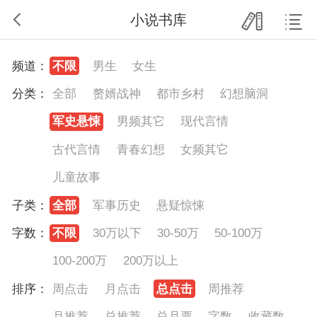
小说书库
频道：
不限
男生
女生
分类：
全部
赘婿战神
都市乡村
幻想脑洞
军史悬悚
男频其它
现代言情
古代言情
青春幻想
女频其它
儿童故事
子类：
全部
军事历史
悬疑惊悚
字数：
不限
30万以下
30-50万
50-100万
100-200万
200万以上
排序：
周点击
月点击
总点击
周推荐
月推荐
总推荐
总月票
字数
收藏数