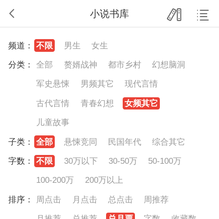
小说书库
频道：
不限
男生
女生
分类：
全部
赘婿战神
都市乡村
幻想脑洞
军史悬悚
男频其它
现代言情
古代言情
青春幻想
女频其它
儿童故事
子类：
全部
悬悚竞同
民国年代
综合其它
字数：
不限
30万以下
30-50万
50-100万
100-200万
200万以上
排序：
周点击
月点击
总点击
周推荐
月推荐
总推荐
总月票
字数
收藏数