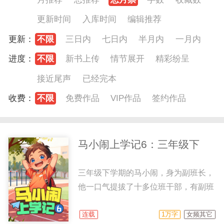
更新时间
入库时间
编辑推荐
更新：
不限
三日内
七日内
半月内
一月内
进度：
不限
新书上传
情节展开
精彩纷呈
接近尾声
已经完本
收费：
不限
免费作品
VIP作品
签约作品
马小闹上学记6：三年级下
三年级下学期的马小闹，身为副班长，
他一口气提拔了十多位班干部，有副班
长秘书、有负责管理全班电话手表
的“通信管理处处长”、有负责开灯关灯
连载
1万字
女频其它