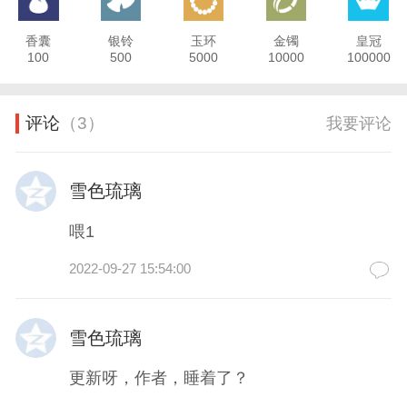
香囊
银铃
玉环
金镯
皇冠
100
500
5000
10000
100000
评论
（3）
我要评论
雪色琉璃
喂1
2022-09-27 15:54:00
雪色琉璃
更新呀，作者，睡着了？