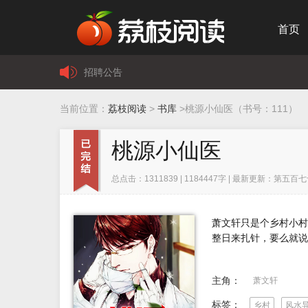
首页
招聘公告
联系我们
当前位置：
荔枝阅读
>
书库
>桃源小仙医（书号：111）
关于我们
版权声明
桃源小仙医
用户注册协议
总点击：1311839 | 1184447字 | 最新更新：第五百七十
萧文轩只是个乡村小村
整日来扎针，要么就说
主角：
萧文轩
标签：
乡村
风水