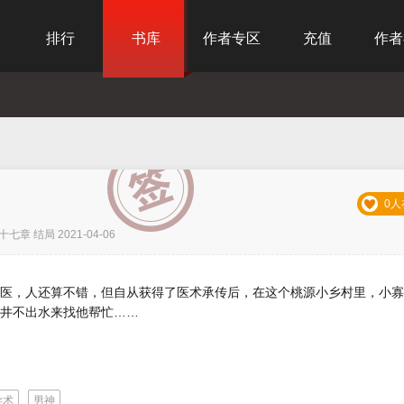
排行
书库
作者专区
充值
作者
0人
七章 结局 2021-04-06
医，人还算不错，但自从获得了医术承传后，在这个桃源小乡村里，小寡
井不出水来找他帮忙……
异术
男神