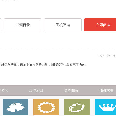
书籍目录
手机阅读
立即阅读
2021-04-06
文轩受伤严重，再加上施法很费力量，所以说话也是有气无力的。
瞬间消散，只是抱着小狗儿不再抚摸小狗儿身上的绒毛。
有名气
众望所归
名震四海
独孤求败
口气，心道：“萧文轩何必吓唬人呢？”
小狗儿走在身后。