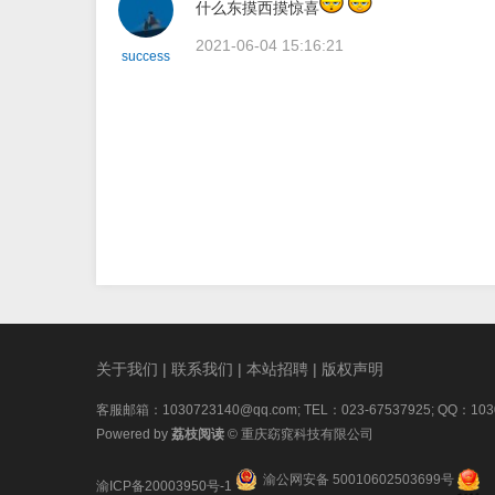
什么东摸西摸惊喜
2021-06-04 15:16:21
success
关于我们
|
联系我们
|
本站招聘
|
版权声明
客服邮箱：1030723140@qq.com; TEL：023-67537925; QQ：103
Powered by
荔枝阅读
© 重庆窈窕科技有限公司
渝公网安备 50010602503699号
渝ICP备20003950号-1