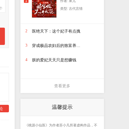
1
作者: 果儿
个
类型: 古代言情
2
医绝天下：这个妃子有点拽
3
穿成极品农妇后的致富养儿日常
4
朕的爱妃天天只是想赚钱
查看更多
温馨提示
论
《桃源小仙医》为作者苏小凡所著虚构作品，不