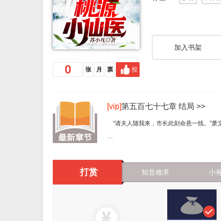
加入书架
0
张
月
票
投
[vip]
第五百七十七章 结局 >>
“请夫人随我来，市长此刻命悬一线。”萧
听萧文轩说得郑重，市长夫人刚才的喜悦
打赏
知音难求
小
这细微的变化都被笙歌看在眼里，她暗叹一
笙歌搀扶着萧文轩走在前面，市长夫人与