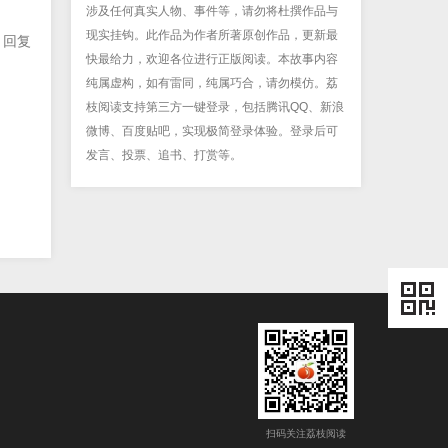
涉及任何真实人物、事件等，请勿将杜撰作品与
现实挂钩。此作品为作者所著原创作品，更新最
回复
快最给力，欢迎各位进行正版阅读。本故事内容
纯属虚构，如有雷同，纯属巧合，请勿模仿。荔
枝阅读支持第三方一键登录，包括腾讯QQ、新浪
微博、百度贴吧，实现极简登录体验。登录后可
发言、投票、追书、打赏等。
扫码关注荔枝阅读