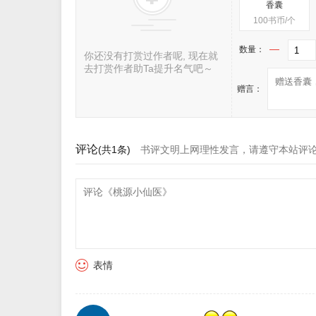
香囊
穿过走廊，几人来到房前。
100
书币/个
推门而出，市长正躺在软床之上，面色惨
数量：
你还没有打赏过作者呢, 现在就
去打赏作者助Ta提升名气吧～
见到市长这番模样，市长夫人哪里还按捺地住
赠言：
评论
(共1条)
书评文明上网理性发言，请遵守本站评
表情