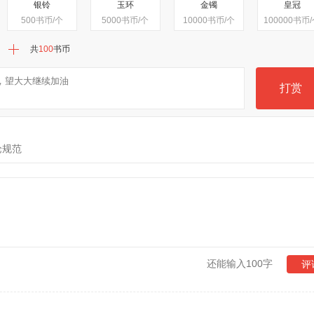
银铃
玉环
金镯
皇冠
500
书币/个
5000
书币/个
10000
书币/个
100000
书币/
白，枯瘦如骨。
共
100
书币
自己的情绪，把小狗儿随意放在.....
打赏
论规范
还能输入100字
评