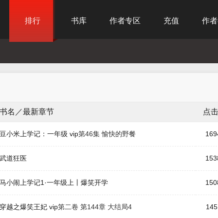
排行
书库
作者专区
充值
作者
书名／最新章节
点
豆小米上学记：一年级
vip
第46集 愉快的野餐
169
武道狂医
153
马小闹上学记1·一年级上丨爆笑开学
150
穿越之爆笑王妃
vip
第二卷 第144章 大结局4
145