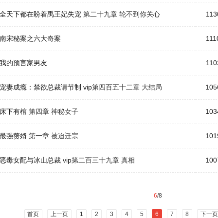
全天下都在盼着禹王妃失宠
第二十九章 轮不到你关心
113
南宋秘案之六大奇案
111
我的预言家男友
110
宠妻成瘾：禁欲总裁请节制
vip
第四百五十二章 大结局
105
床下有棺
第四章 神秘女子
103
最强赘婿
第一章 被迫迁宗
101
恶毒女配与冰山总裁
vip
第二百三十九章 真相
100
6
/8
首页
上一页
1
2
3
4
5
6
7
8
下一页