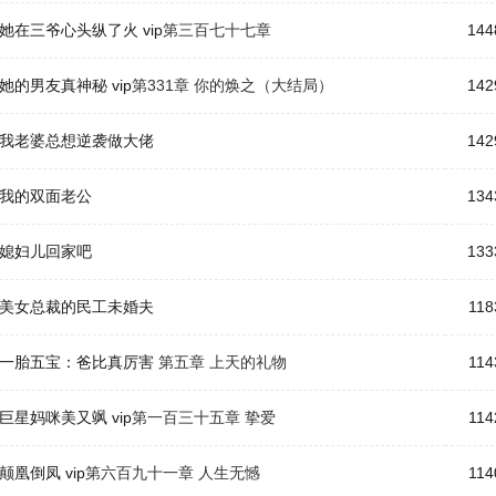
她在三爷心头纵了火
vip
第三百七十七章
144
她的男友真神秘
vip
第331章 你的焕之（大结局）
142
我老婆总想逆袭做大佬
142
我的双面老公
134
媳妇儿回家吧
133
美女总裁的民工未婚夫
118
一胎五宝：爸比真厉害
第五章 上天的礼物
114
巨星妈咪美又飒
vip
第一百三十五章 挚爱
114
颠凰倒凤
vip
第六百九十一章 人生无憾
114