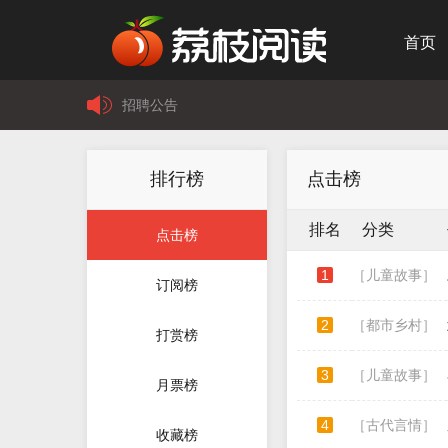
首页
招聘公告
联系我们
关于我们
排行榜
点击榜
版权声明
用户注册协议
排名
分类
点击榜
1
［儿童故事］
订阅榜
2
［都市乡村］
打赏榜
3
［儿童故事］
月票榜
4
［古代言情］
收藏榜