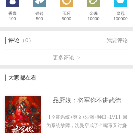
香囊
银铃
玉环
金镯
皇冠
100
500
5000
10000
100000
评论
（0）
我要评论
更多评论
大家都在看
一品厨娘：将军你不讲武德
【全能系统+爽文+沙雕+种田+1V1】因
为系统故障，沈曼穿成了个嘴毒又讨嫌