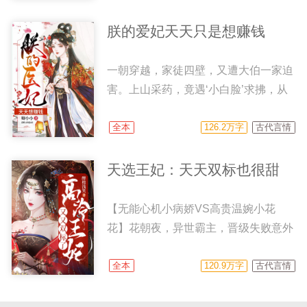
虽然可爱但是抠门的厉害。小小年纪恨
不得钻进钱眼里。好不容易将三个儿子
朕的爱妃天天只是想赚钱
的性子掰正，孩子他爹又出了问题。亲
爹不是亲爹，继父变亲父？洛七娘表示
一朝穿越，家徒四壁，又遭大伯一家迫
什么也不知道哇！这到底是啥情况!原
害。上山采药，竟遇‘小白脸’求拂，从
身你出来给我说清楚！...
此生活不再单调。开医馆，惠世人，发
家致富我最行。你以为这就结束了
全本
126.2万字
古代言情
么……不。原来当初‘小白脸’的真实身
份竟然是……...
天选王妃：天天双标也很甜
【无能心机小病娇VS高贵温婉小花
花】花朝夜，异世霸主，晋级失败意外
穿越，到了一个对她来说特别安全的世
界。一夜未归。再回来她就像变了一个
全本
120.9万字
古代言情
人，记忆全无并且对自己好的要命，若
不是那张脸还是似曾相识的模样，他真