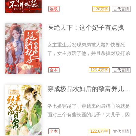
的胖妞，还带个四岁的娃。一上来，恶
嫂嫂就要卖她的娃？！忍无可忍，沈曼
连载
120万字
古代言情
重拳出击，化身打脸狂魔。偶然捡了个
绝世美男，居然有严重的挑食症？！而
医绝天下：这个妃子有点拽
美男的身份，居然也不简单……“从了
我还是暴富，你选一个？”沈曼大手一
女主重生后发现弟弟被人殴打快要死
挥，“小孩子才做选择，我全都要１...
了，女主救活了他，并且杀掉对殴打弟
弟的同族亲戚养的鸡，作为惩罚。同族
亲戚不知女主再也不是当初的那个软弱
全本
126.4万字
古代言情
的女子，想要逼迫女主嫁给自己的傻儿
子，反而被女主陷害，导致傻儿子死
穿成极品农妇后的致富养儿日常
亡。女主还救了前世自己的姘头男主。
男主好了后，女主不断赶男主走，女主
洛七娘穿越了，穿越来的最糟心的就是
不耐烦的表现让男主感兴趣，但是又被
面对三个有些长歪的儿子！大儿子，因
她话弄得气恼。...
为身体残疾阴鸷的厉害！二儿子，鲁莽
愚蠢，爱冲动总是招惹是非！小儿子，
全本
122.6万字
古代言情