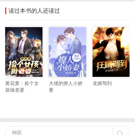
的觉得这是另外一个人。她开始照顾自
读过本书的人还读过
己，会开始为自己着想，还细心的顾及
他的情绪。萧翼觉得自己离不开她了，
黑暗的人生突然有了追寻光明的冲动。
他要计划，部署，不论她花朝夜到底是
什么目的，他都要将她圈在自己的身
边。...
黄花黄：捡个女
龙婿驾到
大佬的撩人小娇
孩做老婆
妻