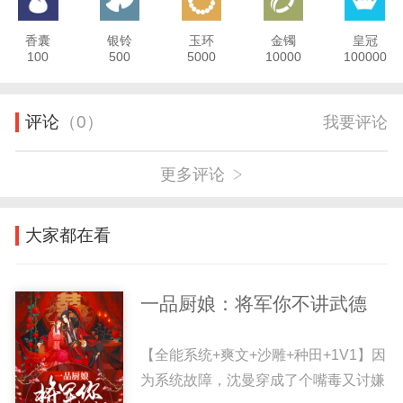
香囊
银铃
玉环
金镯
皇冠
100
500
5000
10000
100000
评论
（0）
我要评论
更多评论
大家都在看
一品厨娘：将军你不讲武德
【全能系统+爽文+沙雕+种田+1V1】因
为系统故障，沈曼穿成了个嘴毒又讨嫌