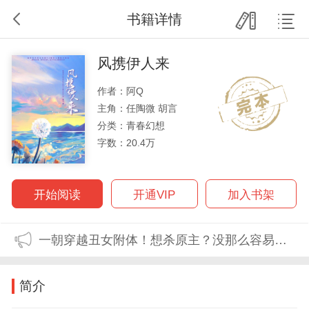
书籍详情
风携伊人来
作者：阿Q
主角：任陶微 胡言
分类：青春幻想
字数：20.4万
开始阅读
开通VIP
加入书架
一朝穿越丑女附体！想杀原主？没那么容易…
简介